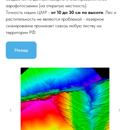
аэрофотосъемки (на открытую местность).
Точность наших ЦМР -
от
10
до
30
см
по
высоте
. Лес и
растительность не являются проблемой - лазерное
сканирование проникает сквозь любую листву на
территории РФ.
Назад