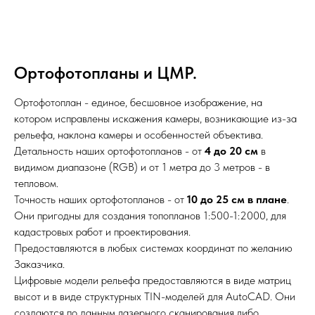
Ортофотопланы и ЦМР.
Ортофотоплан - единое, бесшовное изображение, на
котором исправлены искажения камеры, возникающие из-за
рельефа, наклона камеры и особенностей объектива.
Детальность наших ортофотопланов - от
4
до
20
см
в
видимом диапазоне (RGB) и от 1 метра до 3 метров - в
тепловом.
Точность наших ортофотопланов - от
10
до
25
см
в
плане
.
Они пригодны для создания топопланов 1:500-1:2000, для
кадастровых работ и проектирования.
Предоставляются в любых системах координат по желанию
Заказчика.
Цифровые модели рельефа предоставляются в виде матриц
высот и в виде структурных TIN-моделей для AutoCAD. Они
создаются по данным лазерного сканирования либо